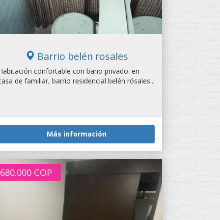
Barrio belén rosales
Habitación confortable con baño privado. en
casa de familiar, barrio residencial belén rósales...
Más información
680.000
COP