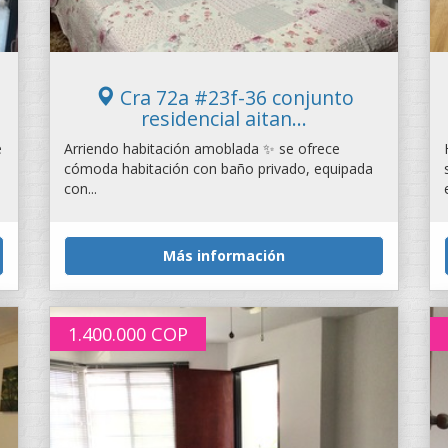
Cra 72a #23f-36 conjunto
residencial aitan...
e
Arriendo habitación amoblada ✨ se ofrece
cómoda habitación con baño privado, equipada
con...
Más información
1.400.000
COP