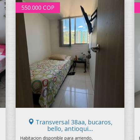
550.000
COP
Transversal 38aa, bucaros,
bello, antioqui...
Habitacion disponible para arriendo,