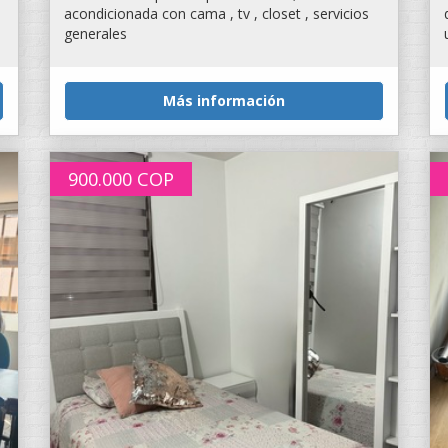
acondicionada con cama , tv , closet , servicios
generales
Más información
900.000
COP