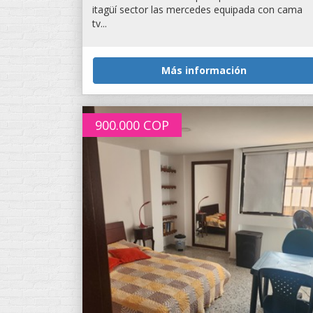
itagüí sector las mercedes equipada con cama
tv...
Más información
900.000
COP