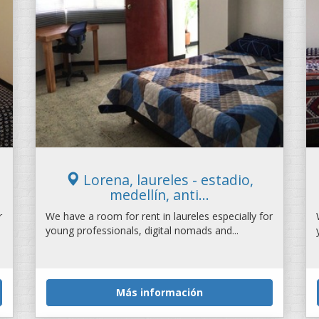
Lorena, laureles - estadio,
medellín, anti...
r
We have a room for rent in laureles especially for
young professionals, digital nomads and...
Más información