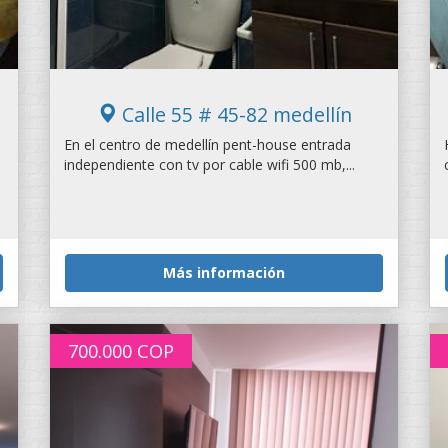
Calle 55 # 45-82 medellín
En el centro de medellín pent-house entrada
independiente con tv por cable wifi 500 mb,...
s
Más información
700.000
COP