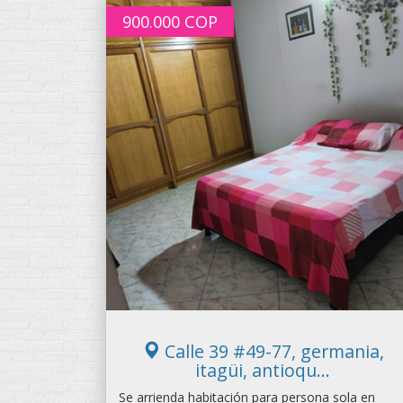
900.000
COP
Calle 39 #49-77, germania,
itagüi, antioqu...
Se arrienda habitación para persona sola en