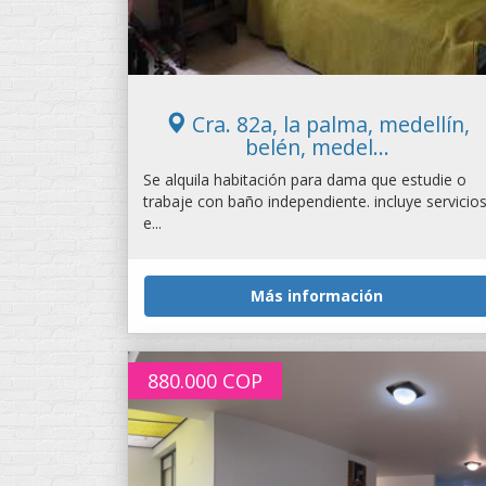
Cra. 82a, la palma, medellín,
belén, medel...
Se alquila habitación para dama que estudie o
trabaje con baño independiente. incluye servicio
e...
Más información
880.000
COP