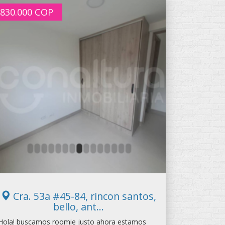
830.000
COP
Cra. 53a #45-84, rincon santos,
bello, ant...
Hola! buscamos roomie justo ahora estamos