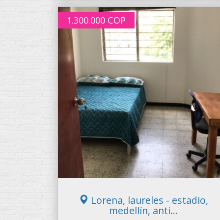
1.300.000
COP
Lorena, laureles - estadio,
medellín, anti...