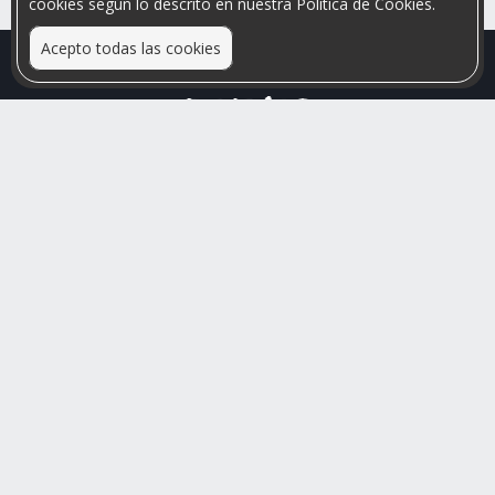
cookies según lo descrito en nuestra Política de Cookies.
Acepto todas las cookies
Relacionamos personas que arriendan con las que buscan una
habitación
Mayor visibilidad de tu inmueble, menores problemas de
convivencia
Rumis
Busco Habitaciones
Busco Compañero
Rumis Emprendedor