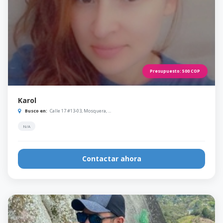
Presupuesto:
500
COP
Karol
Busco en:
Calle 17 #13-03, Mosquera, ...
N/A
Contactar ahora