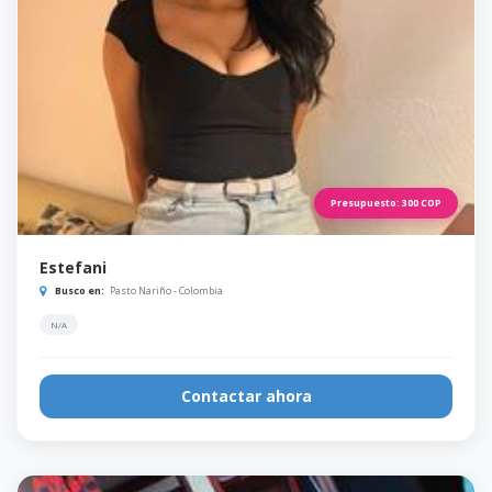
Presupuesto:
300
COP
Estefani
Busco en:
Pasto Nariño - Colombia
N/A
Contactar ahora