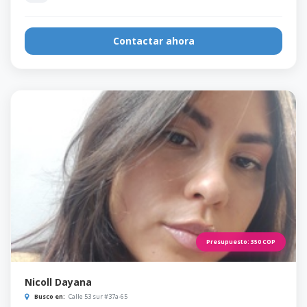
Contactar ahora
Presupuesto:
350
COP
Nicoll Dayana
Busco en:
Calle 53 sur #37a-65