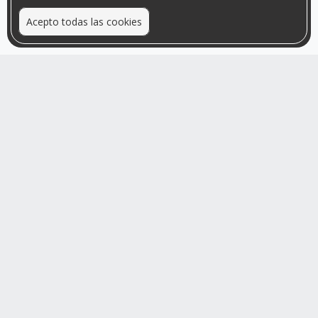
Acepto todas las cookies
Relacionamos personas que arriendan con las que buscan una
habitación
Mayor visibilidad de tu inmueble, menores problemas de
convivencia
Rumis