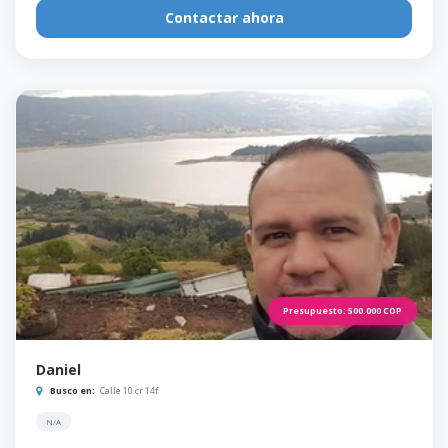
Contactar ahora
Presupuesto:
500.000
COP
Daniel
Busco en:
Calle 10 cr 14f
N/A