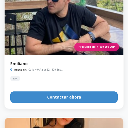
Presupuesto:
1.000.000
COP
Emiliano
Busco en:
Calle 40AA sur 32 - 120 Env...
N/A
Contactar ahora