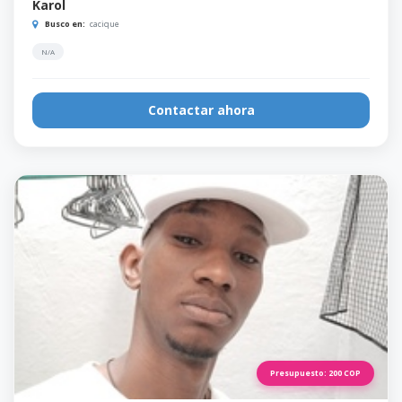
Karol
Busco en:
cacique
N/A
Contactar ahora
Presupuesto:
200
COP