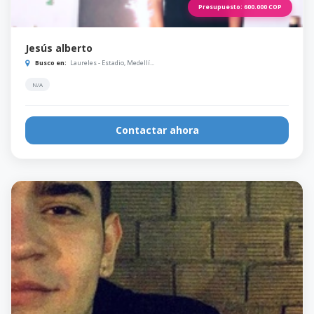
Presupuesto:
600.000
COP
Jesús alberto
Busco en:
Laureles - Estadio, Medellí...
N/A
Contactar ahora