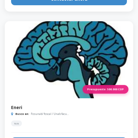
Presupuesto:
500.000
COP
Eneri
Busco en:
Fosunab/ foscal / Unab facu...
N/A