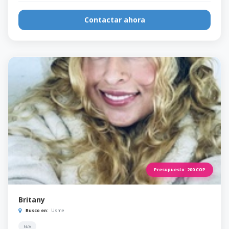
Contactar ahora
Presupuesto:
200
COP
Britany
Busco en:
Usme
N/A