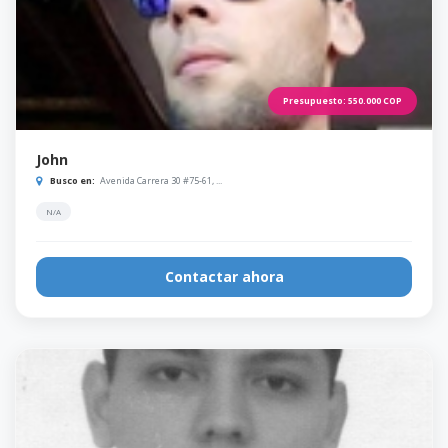
Presupuesto:
550.000
COP
John
Busco en:
Avenida Carrera 30 #75-61, ...
N/A
Contactar ahora