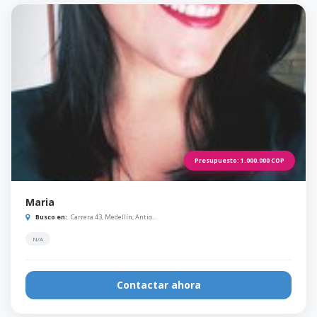
Presupuesto:
1.000.000
COP
Maria
Busco en:
Carrera 43, Medellín, Antio...
N/A
Contactar ahora