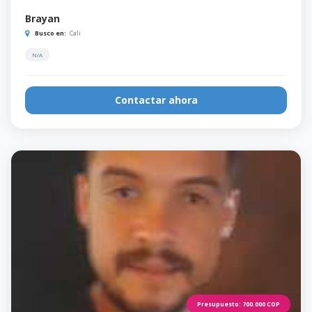
Brayan
Busco en:
Cali
N/A
Contactar ahora
Presupuesto:
700.000
COP