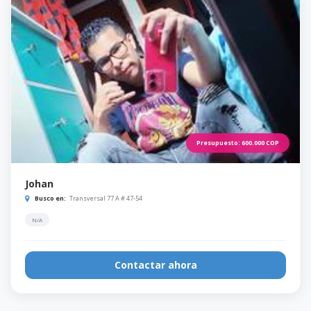
Presupuesto:
600.000
COP
Johan
Busco en:
Transversal 77 A # 47-54
N/A
Contactar ahora