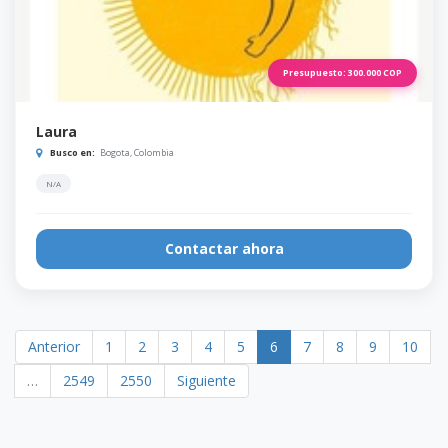
Presupuesto:
300.000
COP
Laura
Busco en:
Bogota, Colombia
N/A
Contactar ahora
Anterior
1
2
3
4
5
6
7
8
9
10
…
2549
2550
Siguiente