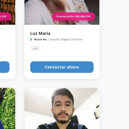
0
COP
Presupuesto:
600.000
COP
Luz María
Busco en:
Usaquén, Bogotá, Colombia
N/A
Contactar ahora