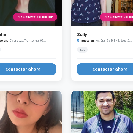
Presupuesto:
300.000
COP
Presupuesto:
500.00
lia
Zully
co en:
Diverplaza, Transversal 99,...
Busco en:
Av. Cra 19 #108-45, Bogotá,...
N/A
Contactar ahora
Contactar ahora