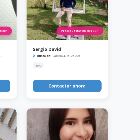
0
COP
Presupuesto:
800.000
COP
Sergio David
..
Busco en:
Carrera 49 # 52s-200
N/A
Contactar ahora