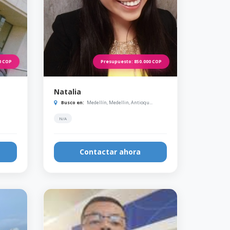
0
COP
Presupuesto:
850.000
COP
Natalia
Busco en:
Medellín, Medellin, Antioqu...
N/A
Contactar ahora