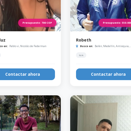
Presupuesto:
700
COP
Presupuesto:
550.00
luz
Robeth
co en:
Pablo vi, Nicolás de Federman
Busco en:
Belén, Medellín, Antioquia,...
N/A
Contactar ahora
Contactar ahora