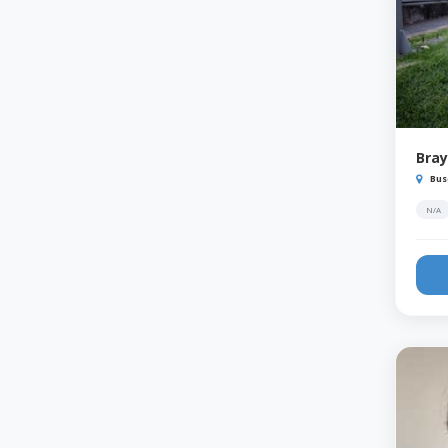
Bra
Bus
N/A