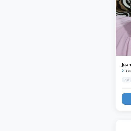
Juan
Bus
N/A