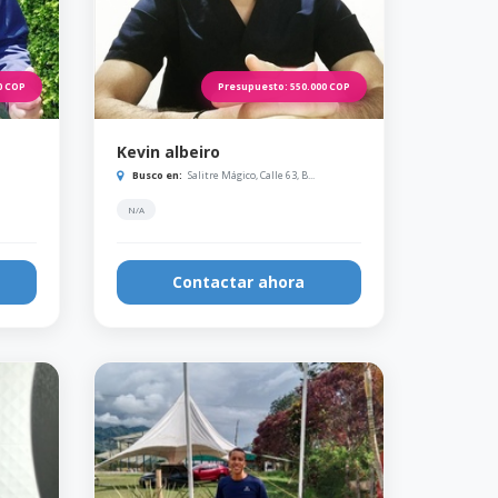
0
COP
Presupuesto:
550.000
COP
Kevin albeiro
Busco en:
Salitre Mágico, Calle 63, B...
N/A
Contactar ahora