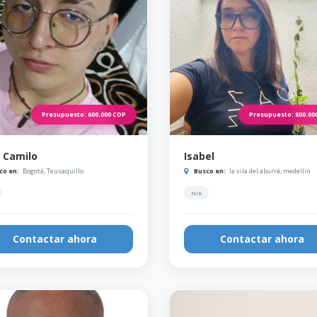
Presupuesto:
600.000
COP
Presupuesto:
800.00
 Camilo
Isabel
co en:
Bogotá, Teusaquillo
Busco en:
la vila del aburrá, medellin
N/A
Contactar ahora
Contactar ahora