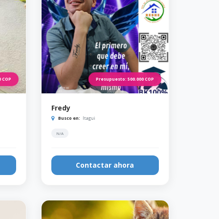
0
COP
Presupuesto:
500.000
COP
Fredy
Busco en:
Itagui
N/A
Contactar ahora