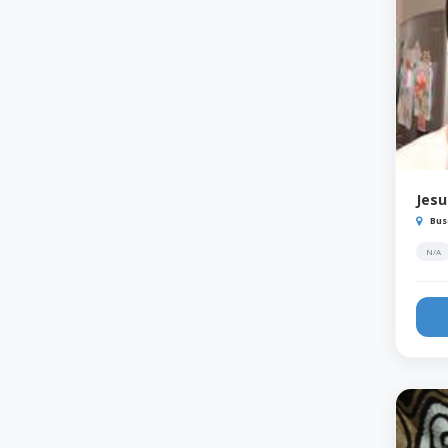
Jesu
Bus
N/A