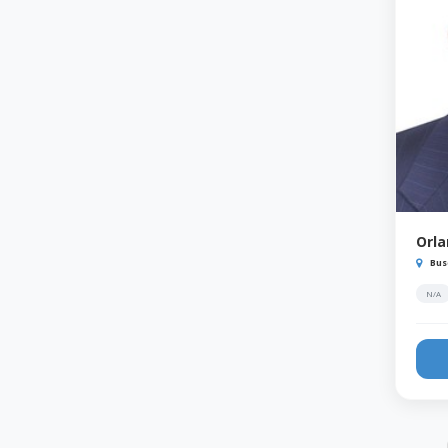
Orl
Bus
N/A