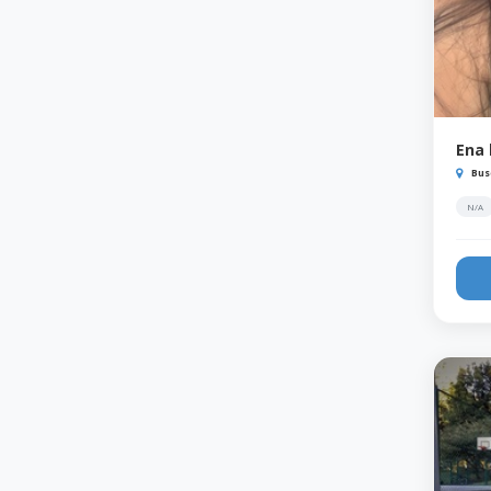
Ena 
Bus
N/A