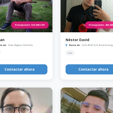
Presupuesto:
550.000
COP
Presupuesto:
400.00
yan
Néstor David
co en:
Suba, Bogota, Colombia
Busco en:
Calle 48 #23-24, Bucaramang.
N/A
Contactar ahora
Contactar ahora