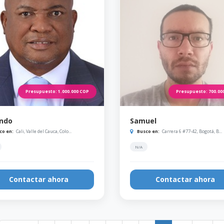
Presupuesto:
1.000.000
COP
Presupuesto:
700.00
ando
Samuel
co en:
Cali, Valle del Cauca, Colo...
Busco en:
Carrera 6 #77-42, Bogotá, B...
N/A
Contactar ahora
Contactar ahora