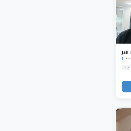
Jahi
Bus
N/A