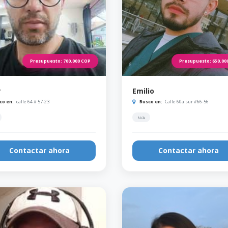
Presupuesto:
700.000
COP
Presupuesto:
650.00
r
Emilio
co en:
calle 64 # 57-23
Busco en:
Calle 60a sur #66-56
N/A
Contactar ahora
Contactar ahora