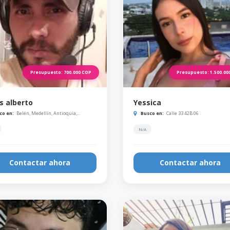
Presupuesto:
700.000
COP
Presupuesto:
1.500.00
s alberto
Yessica
co en:
Belén, Medellín, Antioquia,...
Busco en:
Calle 33 42B 06
N/A
Contactar ahora
Contactar ahora