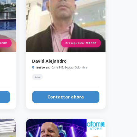
0
COP
Presupuesto:
700
COP
David Alejandro
Busco en:
Calle 142, Bogotá, Colombia
N/A
Contactar ahora