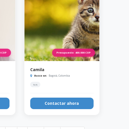
0
COP
Presupuesto:
400.000
COP
Camila
Busco en:
Bogotá, Colombia
N/A
Contactar ahora