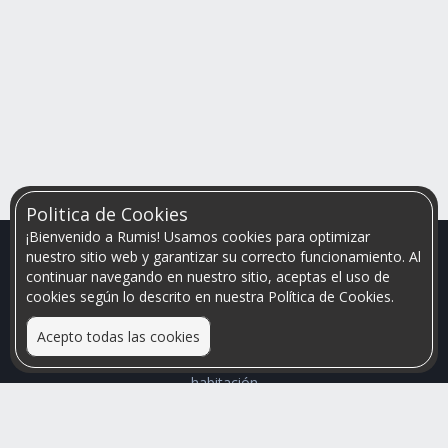
Politica de Cookies
¡Bienvenido a Rumis! Usamos cookies para optimizar
nuestro sitio web y garantizar su correcto funcionamiento. Al
continuar navegando en nuestro sitio, aceptas el uso de
cookies según lo descrito en nuestra Política de Cookies.
Acepto todas las cookies
Relacionamos personas que arriendan con las que buscan una
habitación
Mayor visibilidad de tu inmueble, menores problemas de
convivencia