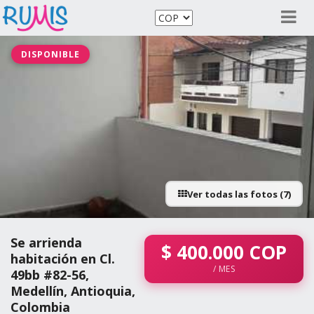
DISPONIBLE
Ver todas las fotos (7)
Se arrienda
$
400.000
COP
habitación en Cl.
/ MES
49bb #82-56,
Medellín, Antioquia,
Colombia